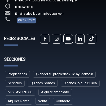
Piribebuy y Acosta Ñu M.R.A-Central-Paraguay
09:00 a 20:00
Email: carlos.ledesma@ogapar.com
0981207002
REDES SOCIALES
SECCIONES
Propiedades
¿Vender tu propiedad? Te ayudamos!
Servicios
Quiénes Somos
Díganos lo que Busca
MIS FAVORITOS
Alquiler amoblado
Alquiler-Renta
Venta
Contacto