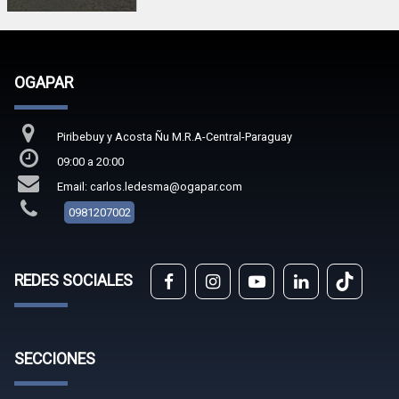
OGAPAR
Piribebuy y Acosta Ñu M.R.A-Central-Paraguay
09:00 a 20:00
Email: carlos.ledesma@ogapar.com
0981207002
REDES SOCIALES
SECCIONES