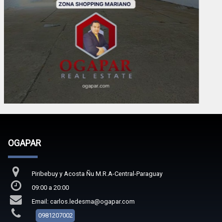
OGAPAR
Piribebuy y Acosta Ñu M.R.A-Central-Paraguay
09:00 a 20:00
Email: carlos.ledesma@ogapar.com
0981207002