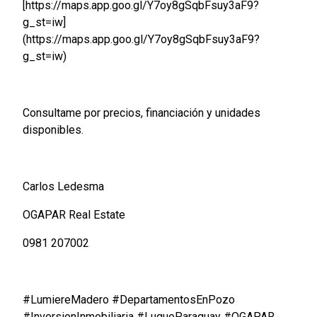
[https://maps.app.goo.gl/Y7oy8gSqbFsuy3aF9?
g_st=iw]
(https://maps.app.goo.gl/Y7oy8gSqbFsuy3aF9?
g_st=iw)
Consultame por precios, financiación y unidades
disponibles.
Carlos Ledesma
OGAPAR Real Estate
0981 207002
#LumiereMadero #DepartamentosEnPozo
#InversionInmobiliaria #LuqueParaguay #OGAPAR