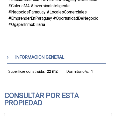
#GaleriaM4 #InversionInteligente
#NegociosParaguay #LocalesComerciales
#EmprenderEnParaguay #OportunidadDeNegocio
#OgaparInmobiliaria
INFORMACION GENERAL
Superficie construída:
22 m2.
Dormitorio/s:
1
CONSULTAR POR ESTA
PROPIEDAD