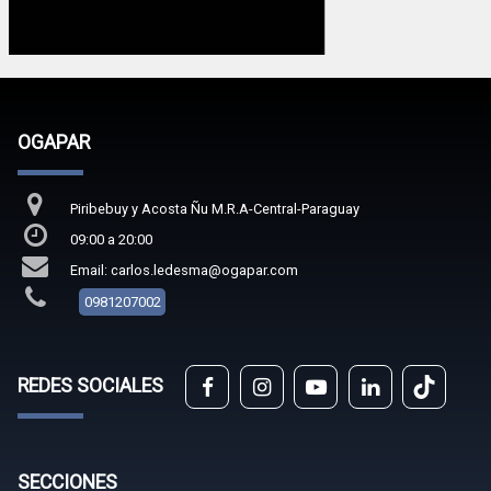
OGAPAR
Piribebuy y Acosta Ñu M.R.A-Central-Paraguay
09:00 a 20:00
Email: carlos.ledesma@ogapar.com
0981207002
REDES SOCIALES
SECCIONES