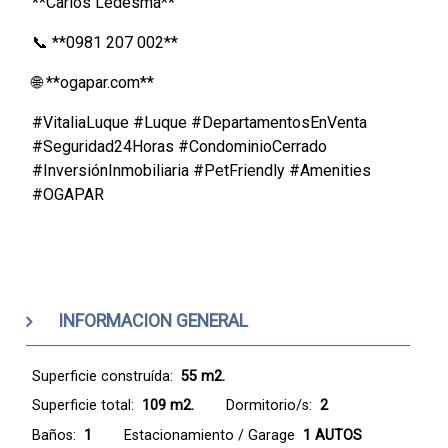
**Carlos Ledesma**
📞 **0981 207 002**
🌐 **ogapar.com**
#VitaliaLuque #Luque #DepartamentosEnVenta
#Seguridad24Horas #CondominioCerrado
#InversiónInmobiliaria #PetFriendly #Amenities
#OGAPAR
INFORMACION GENERAL
Superficie construída:
55 m2.
Superficie total:
109 m2.
Dormitorio/s:
2
Baños:
1
Estacionamiento / Garage
1 AUTOS