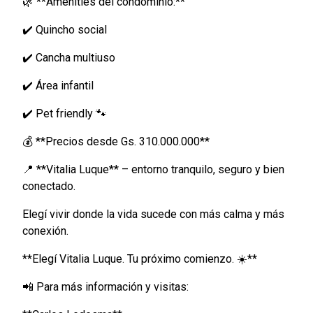
🌿 **Amenities del condominio:**
✔️ Quincho social
✔️ Cancha multiuso
✔️ Área infantil
✔️ Pet friendly 🐾
💰 **Precios desde Gs. 310.000.000**
📍 **Vitalia Luque** – entorno tranquilo, seguro y bien
conectado.
Elegí vivir donde la vida sucede con más calma y más
conexión.
**Elegí Vitalia Luque. Tu próximo comienzo. ☀️**
📲 Para más información y visitas: