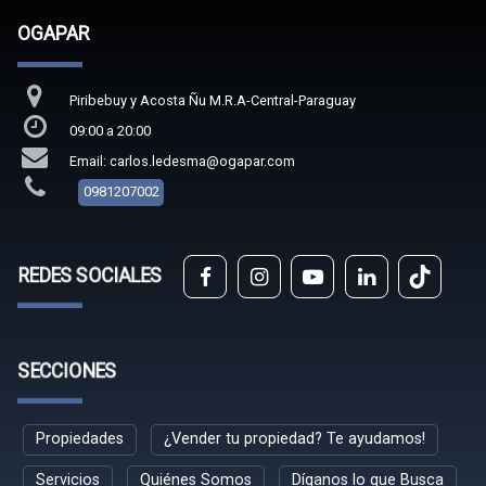
OGAPAR
Piribebuy y Acosta Ñu M.R.A-Central-Paraguay
09:00 a 20:00
Email: carlos.ledesma@ogapar.com
0981207002
REDES SOCIALES
SECCIONES
Propiedades
¿Vender tu propiedad? Te ayudamos!
Servicios
Quiénes Somos
Díganos lo que Busca