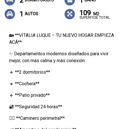
2
1
DORMITORIO/S
BAÑO
109
1
AUTOS
M2
SUPERFICIE TOTAL
🏡 **VITALIA LUQUE – TU NUEVO HOGAR EMPIEZA
ACÁ**
✨ Departamentos modernos diseñados para vivir
mejor, con más calma y más conexión.
🔹 **2 dormitorios**
🔹 **Cochera**
🔹 **Patio privado**
🔐 **Seguridad 24 horas**
🚶‍♂️ **Caminero perimetral**