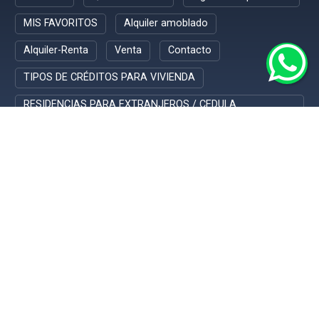
MIS FAVORITOS
Alquiler amoblado
Alquiler-Renta
Venta
Contacto
TIPOS DE CRÉDITOS PARA VIVIENDA
RESIDENCIAS PARA EXTRANJEROS / CEDULA
PARAGUAYA
BUSQUEDA RAPIDA
Barrios Cerrados (8)
Casas (7)
Departamentos (40)
Dúplex (2)
Locales Comerciales (1)
Oficinas (1)
Terrenos (8)
Asunción (29)
Mariano Roque Alonso (17)
Limpio (8)
Luque (6)