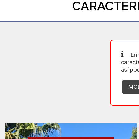
CARACTERI
En 
caract
así po
MOD