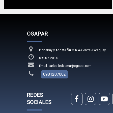
OGAPAR
Piribebuy y Acosta Ñu M.R.A-Central-Paraguay
09:00 a 20:00
Email: carlos.ledesma@ogapar.com
0981207002
REDES
SOCIALES