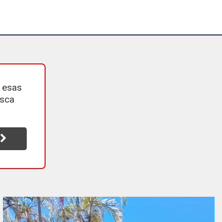
 esas
usca